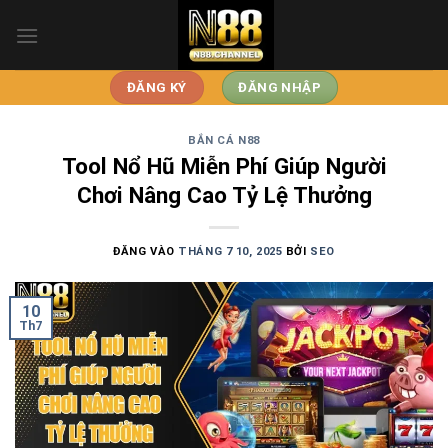
Bỏ
qua
nội
dung
ĐĂNG KÝ
ĐĂNG NHẬP
BẮN CÁ N88
Tool Nổ Hũ Miễn Phí Giúp Người
Chơi Nâng Cao Tỷ Lệ Thưởng
ĐĂNG VÀO
THÁNG 7 10, 2025
BỞI
SEO
10
Th7