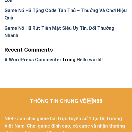
Lớn
Game Nổ Hũ Tặng Code Tân Thủ – Thưởng Và Chơi Hiệu
Quả
Game Nổ Hũ Rút Tiền Mặt Siêu Uy Tín, Đổi Thưởng
Nhanh
Recent Comments
A WordPress Commenter
trong
Hello world!
THÔNG TIN CHUNG VỀ N88
N88
- sân chơi game bài trực tuyến số 1 tại thị trường
Việt Nam. Chơi game đỉnh cao, cá cược và nhận thưởng