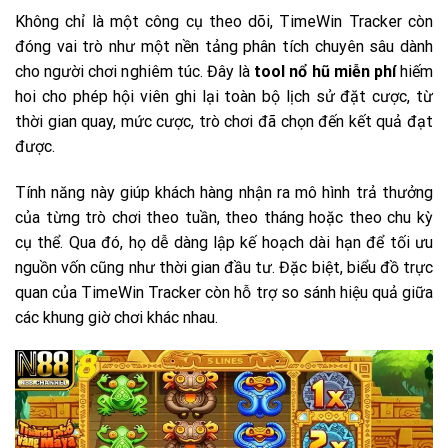
Không chỉ là một công cụ theo dõi, TimeWin Tracker còn
đóng vai trò như một nền tảng phân tích chuyên sâu dành
cho người chơi nghiêm túc. Đây là
tool nổ hũ miễn phí
hiếm
hoi cho phép hội viên ghi lại toàn bộ lịch sử đặt cược, từ
thời gian quay, mức cược, trò chơi đã chọn đến kết quả đạt
được.
Tính năng này giúp khách hàng nhận ra mô hình trả thưởng
của từng trò chơi theo tuần, theo tháng hoặc theo chu kỳ
cụ thể. Qua đó, họ dễ dàng lập kế hoạch dài hạn để tối ưu
nguồn vốn cũng như thời gian đầu tư. Đặc biệt, biểu đồ trực
quan của TimeWin Tracker còn hỗ trợ so sánh hiệu quả giữa
các khung giờ chơi khác nhau.