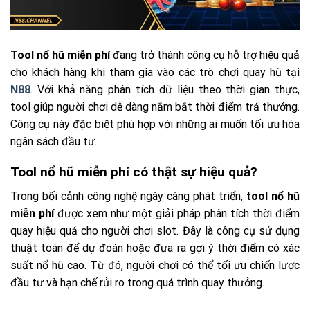
Tool nổ hũ miễn phí
đang trở thành công cụ hỗ trợ hiệu quả
cho khách hàng khi tham gia vào các trò chơi quay hũ tại
N88
. Với khả năng phân tích dữ liệu theo thời gian thực,
tool giúp người chơi dễ dàng nắm bắt thời điểm trả thưởng.
Công cụ này đặc biệt phù hợp với những ai muốn tối ưu hóa
ngân sách đầu tư.
Tool nổ hũ miễn phí có thật sự hiệu quả?
Trong bối cảnh công nghệ ngày càng phát triển,
tool nổ hũ
miễn phí
được xem như một giải pháp phân tích thời điểm
quay hiệu quả cho người chơi slot. Đây là công cụ sử dụng
thuật toán để dự đoán hoặc đưa ra gợi ý thời điểm có xác
suất nổ hũ cao. Từ đó, người chơi có thể tối ưu chiến lược
đầu tư và hạn chế rủi ro trong quá trình quay thưởng.