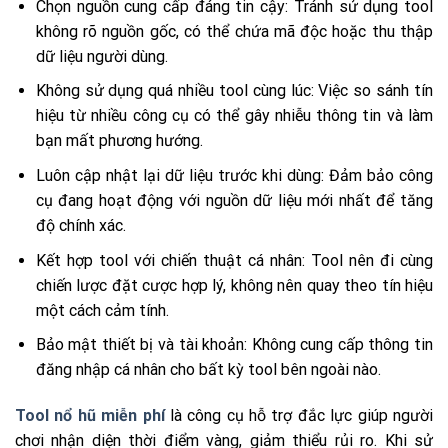
Chọn nguồn cung cấp đáng tin cậy: Tránh sử dụng tool
không rõ nguồn gốc, có thể chứa mã độc hoặc thu thập
dữ liệu người dùng.
Không sử dụng quá nhiều tool cùng lúc: Việc so sánh tín
hiệu từ nhiều công cụ có thể gây nhiễu thông tin và làm
bạn mất phương hướng.
Luôn cập nhật lại dữ liệu trước khi dùng: Đảm bảo công
cụ đang hoạt động với nguồn dữ liệu mới nhất để tăng
độ chính xác.
Kết hợp tool với chiến thuật cá nhân: Tool nên đi cùng
chiến lược đặt cược hợp lý, không nên quay theo tín hiệu
một cách cảm tính.
Bảo mật thiết bị và tài khoản: Không cung cấp thông tin
đăng nhập cá nhân cho bất kỳ tool bên ngoài nào.
Tool nổ hũ miễn phí
là công cụ hỗ trợ đắc lực giúp người
chơi nhận diện thời điểm vàng, giảm thiểu rủi ro. Khi sử