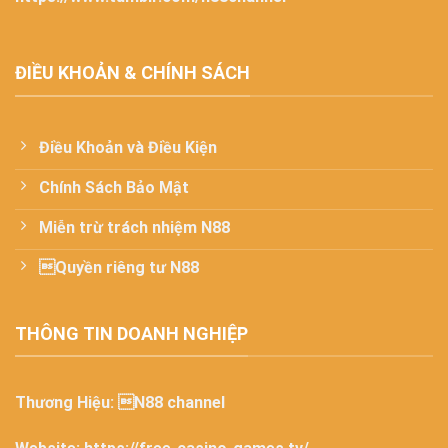
ĐIỀU KHOẢN & CHÍNH SÁCH
Điều Khoản và Điều Kiện
Chính Sách Bảo Mật
Miễn trừ trách nhiệm N88
Quyền riêng tư N88
THÔNG TIN DOANH NGHIỆP
Thương Hiệu: N88 channel