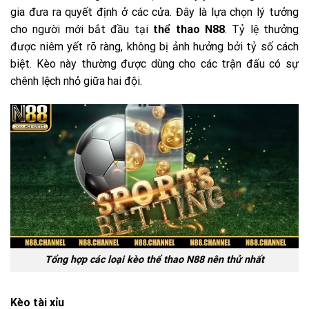
gia đưa ra quyết định ở các cửa. Đây là lựa chọn lý tưởng
cho người mới bắt đầu tại
thể thao N88
. Tỷ lệ thưởng
được niêm yết rõ ràng, không bị ảnh hưởng bởi tỷ số cách
biệt. Kèo này thường được dùng cho các trận đấu có sự
chênh lệch nhỏ giữa hai đội.
Tổng hợp các loại kèo thể thao N88 nên thử nhất
Kèo tài xỉu