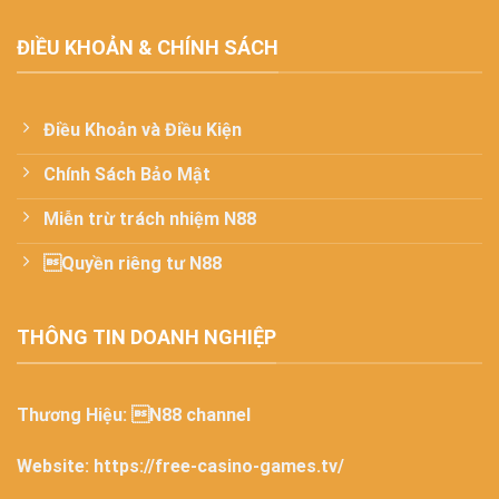
ĐIỀU KHOẢN & CHÍNH SÁCH
Điều Khoản và Điều Kiện
Chính Sách Bảo Mật
Miễn trừ trách nhiệm N88
Quyền riêng tư N88
THÔNG TIN DOANH NGHIỆP
Thương Hiệu: N88 channel
Website:
https://free-casino-games.tv/