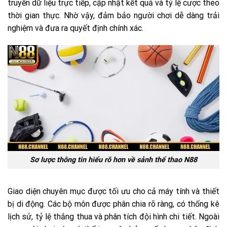
truyền dữ liệu trực tiếp, cập nhật kết quả và tỷ lệ cược theo
thời gian thực. Nhờ vậy, đảm bảo người chơi dễ dàng trải
nghiệm và đưa ra quyết định chính xác.
Sơ lược thông tin hiểu rõ hơn về sảnh thể thao N88
Giao diện chuyên mục được tối ưu cho cả máy tính và thiết
bị di động. Các bộ môn được phân chia rõ ràng, có thống kê
lịch sử, tỷ lệ thắng thua và phân tích đội hình chi tiết. Ngoài