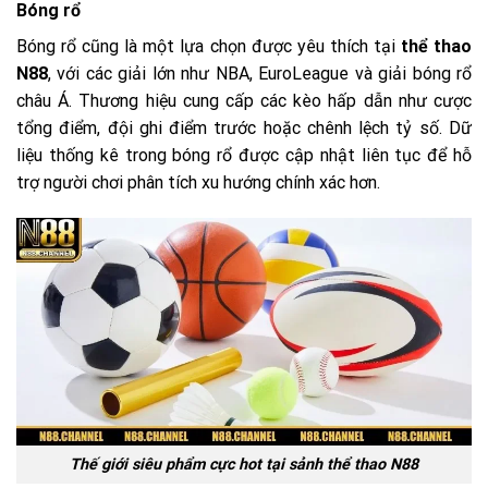
Bóng rổ
Bóng rổ cũng là một lựa chọn được yêu thích tại
thể thao
N88
, với các giải lớn như NBA, EuroLeague và giải bóng rổ
châu Á. Thương hiệu cung cấp các kèo hấp dẫn như cược
tổng điểm, đội ghi điểm trước hoặc chênh lệch tỷ số. Dữ
liệu thống kê trong bóng rổ được cập nhật liên tục để hỗ
trợ người chơi phân tích xu hướng chính xác hơn.
Thế giới siêu phẩm cực hot tại sảnh thể thao N88