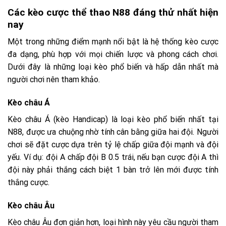
Các kèo cược thể thao N88 đáng thử nhất hiện
nay
Một trong những điểm mạnh nổi bật là hệ thống kèo cược
đa dạng, phù hợp với mọi chiến lược và phong cách chơi.
Dưới đây là những loại kèo phổ biến và hấp dẫn nhất mà
người chơi nên tham khảo.
Kèo châu Á
Kèo châu Á (kèo Handicap) là loại kèo phổ biến nhất tại
N88, được ưa chuộng nhờ tính cân bằng giữa hai đội. Người
chơi sẽ đặt cược dựa trên tỷ lệ chấp giữa đội mạnh và đội
yếu. Ví dụ: đội A chấp đội B 0.5 trái, nếu bạn cược đội A thì
đội này phải thắng cách biệt 1 bàn trở lên mới được tính
thắng cược.
Kèo châu Âu
Kèo châu Âu đơn giản hơn, loại hình này yêu cầu người tham