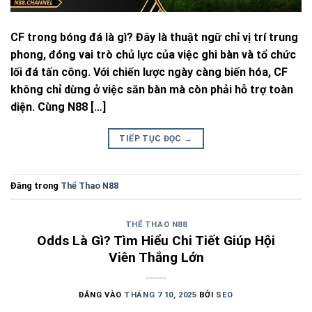
CF trong bóng đá là gì? Đây là thuật ngữ chỉ vị trí trung
phong, đóng vai trò chủ lực của việc ghi bàn và tổ chức
lối đá tấn công. Với chiến lược ngày càng biến hóa, CF
không chỉ dừng ở việc săn bàn mà còn phải hỗ trợ toàn
diện. Cùng N88 […]
TIẾP TỤC ĐỌC
→
Đăng trong
Thể Thao N88
THỂ THAO N88
Odds Là Gì? Tìm Hiểu Chi Tiết Giúp Hội
Viên Thắng Lớn
ĐĂNG VÀO
THÁNG 7 10, 2025
BỞI
SEO