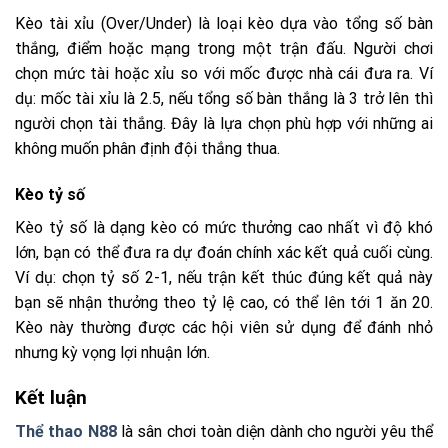
Kèo tài xỉu (Over/Under) là loại kèo dựa vào tổng số bàn
thắng, điểm hoặc mạng trong một trận đấu. Người chơi
chọn mức tài hoặc xỉu so với mốc được nhà cái đưa ra. Ví
dụ: mốc tài xỉu là 2.5, nếu tổng số bàn thắng là 3 trở lên thì
người chọn tài thắng. Đây là lựa chọn phù hợp với những ai
không muốn phân định đội thắng thua.
Kèo tỷ số
Kèo tỷ số là dạng kèo có mức thưởng cao nhất vì độ khó
lớn, bạn có thể đưa ra dự đoán chính xác kết quả cuối cùng.
Ví dụ: chọn tỷ số 2-1, nếu trận kết thúc đúng kết quả này
bạn sẽ nhận thưởng theo tỷ lệ cao, có thể lên tới 1 ăn 20.
Kèo này thường được các hội viên sử dụng để đánh nhỏ
nhưng kỳ vọng lợi nhuận lớn.
Kết luận
Thể thao N88
là sân chơi toàn diện dành cho người yêu thể