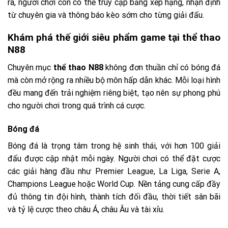
ra, người chơi còn có thể truy cập bảng xếp hạng, nhận định
từ chuyên gia và thông báo kèo sớm cho từng giải đấu.
Khám phá thế giới siêu phẩm game tại thể thao
N88
Chuyên mục
thể thao N88
không đơn thuần chỉ có bóng đá
mà còn mở rộng ra nhiều bộ môn hấp dẫn khác. Mỗi loại hình
đều mang đến trải nghiệm riêng biệt, tạo nên sự phong phú
cho người chơi trong quá trình cá cược.
Bóng đá
Bóng đá là trọng tâm trong hệ sinh thái, với hơn 100 giải
đấu được cập nhật mỗi ngày. Người chơi có thể đặt cược
các giải hàng đầu như Premier League, La Liga, Serie A,
Champions League hoặc World Cup. Nền tảng cung cấp đầy
đủ thông tin đội hình, thành tích đối đầu, thời tiết sân bãi
và tỷ lệ cược theo châu Á, châu Âu và tài xỉu.