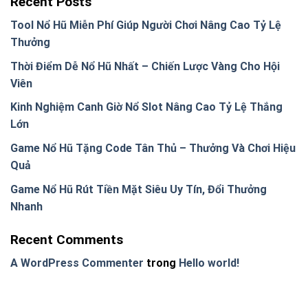
Recent Posts
Tool Nổ Hũ Miễn Phí Giúp Người Chơi Nâng Cao Tỷ Lệ
Thưởng
Thời Điểm Dễ Nổ Hũ Nhất – Chiến Lược Vàng Cho Hội
Viên
Kinh Nghiệm Canh Giờ Nổ Slot Nâng Cao Tỷ Lệ Thắng
Lớn
Game Nổ Hũ Tặng Code Tân Thủ – Thưởng Và Chơi Hiệu
Quả
Game Nổ Hũ Rút Tiền Mặt Siêu Uy Tín, Đổi Thưởng
Nhanh
Recent Comments
A WordPress Commenter
trong
Hello world!