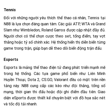
Tennis
Đối với những người yêu thích thể thao cá nhân, Tennis tại
N88 là lựa chọn đáng quan tâm. Các giải ATP, WTA và Grand
Slam như Wimbledon, Roland Garros được cập nhật đầy đủ.
Người chơi có thể chọn cược theo set, tổng điểm, tay vợt
thắng hoặc tỷ số chính xác. Hệ thống hiển thị diễn biến từng
game trong trận, giúp bạn dễ theo dõi biến động trận đấu.
Esports
Esports là mảng thể thao điện tử đang phát triển mạnh mẽ
trong hệ thống. Các tựa game phổ biến như Liên Minh
Huyền Thoại, Dota 2, CS:GO, Valorant đều có mặt trên nền
tảng này. N88 cung cấp các kèo như đội thắng, tổng số
mạng, thời gian thi đấu hoặc đội ghi điểm đầu tiên. Giao
diện eSports được thiết kế chuyên biệt với đồ họa sắc nét
và tốc độ tải nhanh.